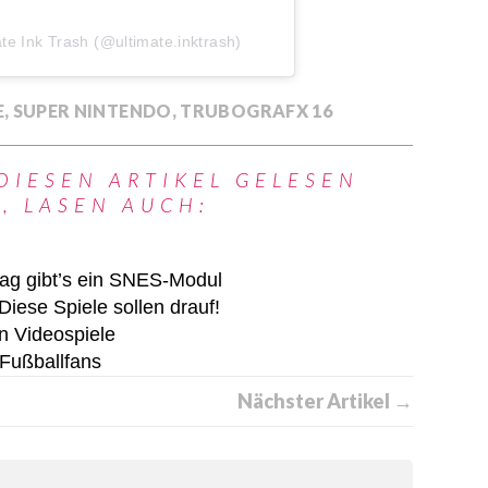
ate Ink Trash (@ultimate.inktrash)
E
,
SUPER NINTENDO
,
TRUBOGRAFX 16
DIESEN ARTIKEL GELESEN
, LASEN AUCH:
ag gibt’s ein SNES-Modul
iese Spiele sollen drauf!
n Videospiele
 Fußballfans
Nächster Artikel →