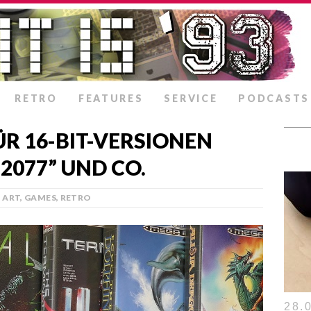
RETRO
FEATURES
SERVICE
PODCASTS
ÜR 16-BIT-VERSIONEN
2077” UND CO.
ART
,
GAMES
,
RETRO
28.0