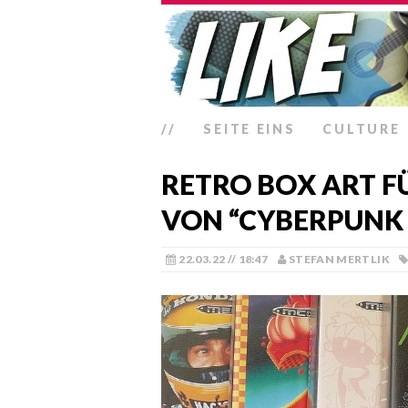
//
SEITE EINS
CULTURE
RETRO BOX ART F
VON “CYBERPUNK 
22.03.22 // 18:47
STEFAN MERTLIK