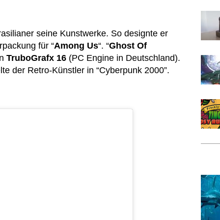
rasilianer seine Kunstwerke. So designte er
rpackung für “
Among Us
“. “
Ghost Of
en
TruboGrafx 16
(PC Engine in Deutschland).
lte der Retro-Künstler in “Cyberpunk 2000”.