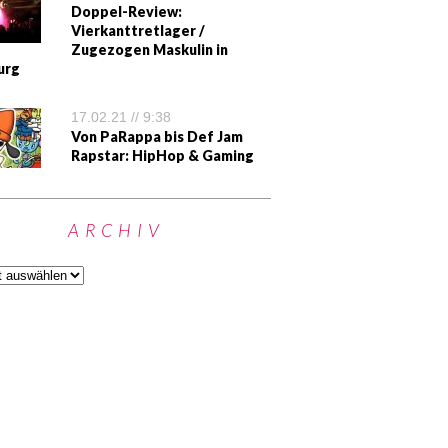
Doppel-Review:
Vierkanttretlager /
Zugezogen Maskulin in
urg
17.02.21 // 9:38
Von PaRappa bis Def Jam
Rapstar: HipHop & Gaming
ARCHIV