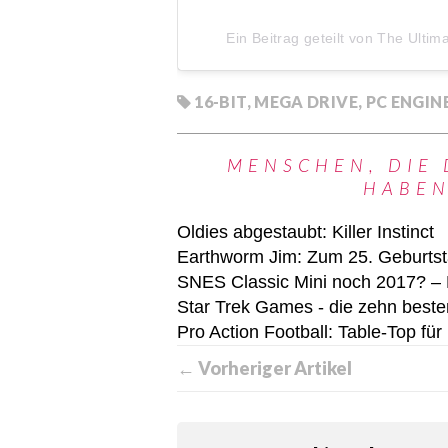
Ein Beitrag geteilt von The Ultim
16-BIT
,
MEGA DRIVE
,
PC ENGIN
MENSCHEN, DIE 
HABEN
Oldies abgestaubt: Killer Instinct
Earthworm Jim: Zum 25. Geburtst
SNES Classic Mini noch 2017? – D
Star Trek Games - die zehn beste
Pro Action Football: Table-Top für
← Vorheriger Artikel