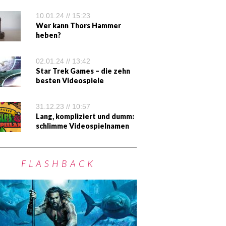
10.01.24 // 15:23
Wer kann Thors Hammer
heben?
02.01.24 // 13:42
Star Trek Games – die zehn
besten Videospiele
31.12.23 // 10:57
Lang, kompliziert und dumm:
schlimme Videospielnamen
FLASHBACK