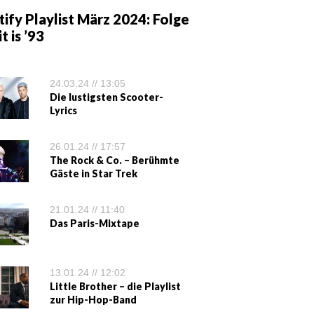
ify Playlist März 2024: Folge
it is ’93
24.03.24 // 13:05
Die lustigsten Scooter-
Lyrics
26.01.24 // 17:57
The Rock & Co. – Berühmte
Gäste in Star Trek
21.01.24 // 11:40
Das Paris-Mixtape
13.01.24 // 12:02
Little Brother – die Playlist
zur Hip-Hop-Band