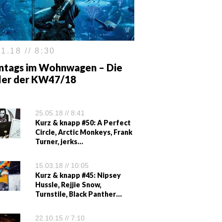
1.18 // 8:30
ntags im Wohnwagen – Die
iler der KW47/18
25.05.18 // 8:41
Kurz & knapp #50: A Perfect
Circle, Arctic Monkeys, Frank
Turner, jerks…
15.03.18 // 10:05
Kurz & knapp #45: Nipsey
Hussle, Rejjie Snow,
Turnstile, Black Panther…
22.10.15 // 7:10