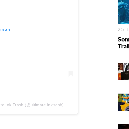
25.1
am an
Son
Tra
ate Ink Trash (@ultimate.inktrash)