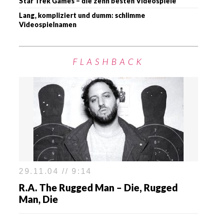
Star Trek Games – die zehn besten Videospiele
Lang, kompliziert und dumm: schlimme
Videospielnamen
FLASHBACK
29.11.04 // 9:14
R.A. The Rugged Man – Die, Rugged
Man, Die