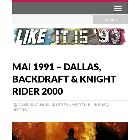
MAI 1991 – DALLAS,
BACKDRAFT & KNIGHT
RIDER 2000
23.05.22 // 16:03
STEFAN MERTLIK
MISC
,
RETRO