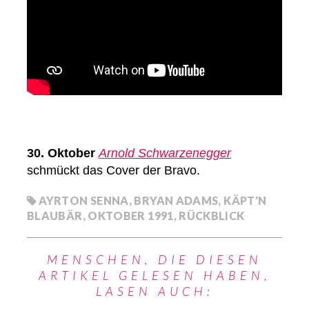
30. Oktober
Arnold Schwarzenegger
schmückt das Cover der Bravo.
AYRTON SENNA
,
BRYAN ADAMS
,
KÄPT'N
BLAUBÄR
,
OKTOBER 1991
,
RÜCKBLICK
MENSCHEN, DIE DIESEN
ARTIKEL GELESEN HABEN,
LASEN AUCH: