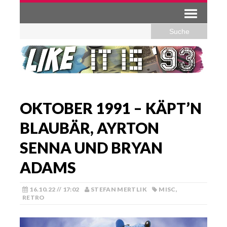
OKTOBER 1991 – KÄPT’N
BLAUBÄR, AYRTON
SENNA UND BRYAN
ADAMS
16.10.22 // 17:02
STEFAN MERTLIK
MISC
,
RETRO