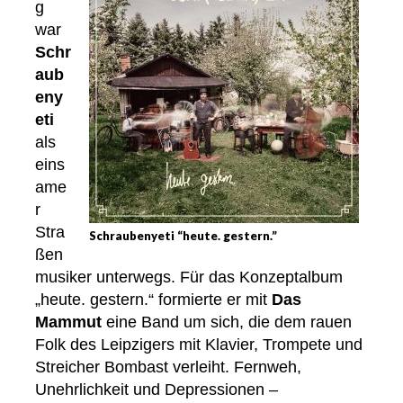
g
war
Schr
aub
eny
eti
als
eins
ame
r
Stra
Schraubenyeti “heute. gestern.”
ßen
musiker unterwegs. Für das Konzeptalbum
„heute. gestern.“ formierte er mit
Das
Mammut
eine Band um sich, die dem rauen
Folk des Leipzigers mit Klavier, Trompete und
Streicher Bombast verleiht. Fernweh,
Unehrlichkeit und Depressionen –