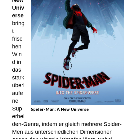
New
Univ
erse
bring
t
frisc
hen
Win
d in
das
stark
überl
aufe
ne
Sup
Spider-Man: A New Universe
erhel
den-Genre, indem er gleich mehrere Spider-
Men aus unterschiedlichen Dimensionen