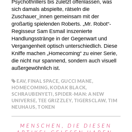
Psychothrillers bis zuletzt offenlassen, was
sich damals abspielte, rätseln die
Zuschauer_innen gemeinsam mit der
großartig spielenden Roberts. „Mr. Robot“-
Regisseur Sam Esmail inszenierte
Handlungsstränge in der Gegenwart und
Vergangenheit optisch unterschiedlich. Diese
Kniffe machen „Homecoming“ zu einer Serie,
die nicht nur spannend, sondern auch visuell
außergewöhnlich ist.
EAV
,
FINAL SPACE
,
GUCCI MANE
,
HOMECOMING
,
KODAK BLACK
,
SCHRAUBENYETI
,
SPIDER-MAN: A NEW
UNIVERSE
,
TEE GRIZZLEY
,
TIGERSCLAW
,
TIM
NEUHAUS
,
TOKEN
MENSCHEN, DIE DIESEN