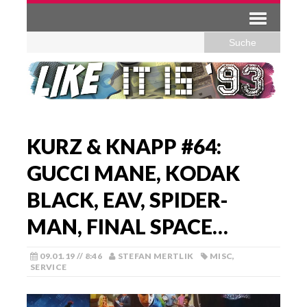
KURZ & KNAPP #64:
GUCCI MANE, KODAK
BLACK, EAV, SPIDER-
MAN, FINAL SPACE…
09.01.19 // 8:46
STEFAN MERTLIK
MISC
,
SERVICE