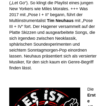
(„Let Go“). So klingt die Playlist eines jungen
New Yorkers wie Miles Morales. +++ Was
2017 mit „Pose I + II“ begann, führt der
Multiinstrumentalist
Tim Neuhaus
mit „Pose
III + IV“ fort. Der Hagener versammelt auf der
Platte Skizzen und ausgearbeitete Songs, die
sich irgendwo zwischen Neoklassik,
sphärischen Soundexperimenten und
seichtem Sonntagmorgen-Pop einordnen
lassen. Neuhaus präsentiert sich als versierter
Musiker, für den sich kaum ein Genre-Begriff
finden lässt.
Die
Erst
e