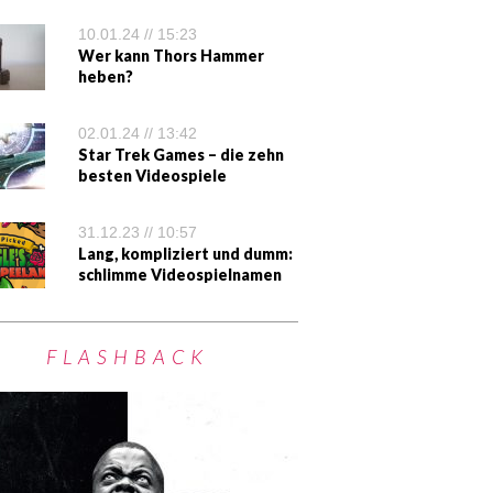
10.01.24 // 15:23
Wer kann Thors Hammer
heben?
02.01.24 // 13:42
Star Trek Games – die zehn
besten Videospiele
31.12.23 // 10:57
Lang, kompliziert und dumm:
schlimme Videospielnamen
FLASHBACK