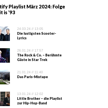
ify Playlist März 2024: Folge
it is ’93
24.03.24 // 13:05
Die lustigsten Scooter-
Lyrics
26.01.24 // 17:57
The Rock & Co. – Berühmte
Gäste in Star Trek
21.01.24 // 11:40
Das Paris-Mixtape
13.01.24 // 12:02
Little Brother – die Playlist
zur Hip-Hop-Band