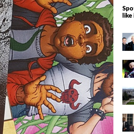
Spot
like 