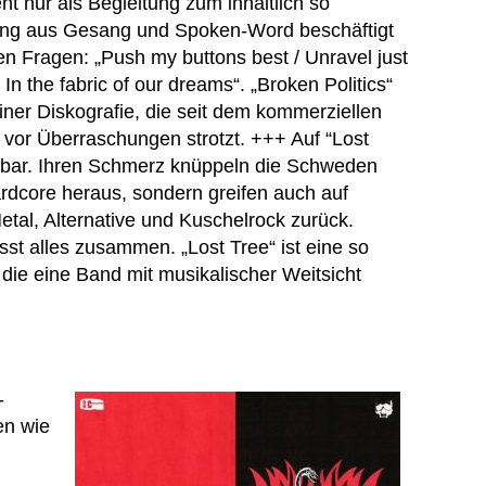
t nur als Begleitung zum inhaltlich so
hung aus Gesang und Spoken-Word beschäftigt
len Fragen: „Push my buttons best / Unravel just
n the fabric of our dreams“. „Broken Politics“
iner Diskografie, die seit dem kommerziellen
r vor Überraschungen strotzt. +++ Auf “Lost
rbar. Ihren Schmerz knüppeln die Schweden
rdcore heraus, sondern greifen auch auf
etal, Alternative und Kuschelrock zurück.
st alles zusammen. „Lost Tree“ ist eine so
 die eine Band mit musikalischer Weitsicht
-
en wie