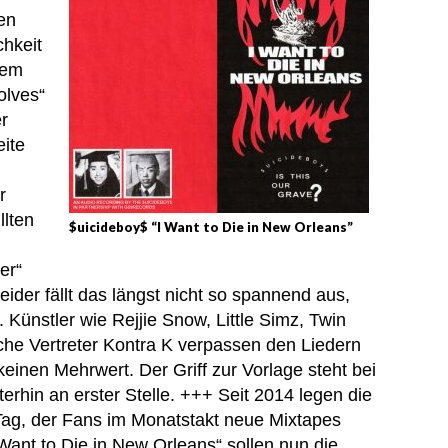
den
chkeit
rem
olves“
er
eite
r
llten
$uicideboy$ “I Want to Die in New Orleans”
n
er“
ider fällt das längst nicht so spannend aus,
. Künstler wie Rejjie Snow, Little Simz, Twin
he Vertreter Kontra K verpassen den Liedern
einen Mehrwert. Der Griff zur Vorlage steht bei
rhin an erster Stelle. +++ Seit 2014 legen die
Tag, der Fans im Monatstakt neue Mixtapes
Want to Die in New Orleans“ sollen nun die