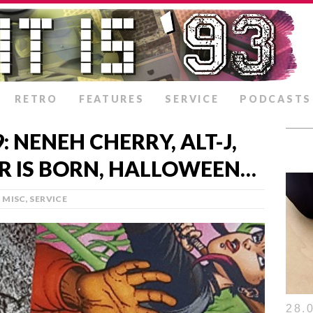
RETRO
FEATURES
SERVICE
PODCASTS
: NENEH CHERRY, ALT-J,
AR IS BORN, HALLOWEEN…
MISC
,
SERVICE
28.0