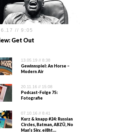
6.17 // 9:05
iew: Get Out
13.05.19 // 8:38
Gewinnspiel: An Horse –
Modern Air
20.11.16 // 15:08
Podcast-Folge 75:
Fotografie
07.10.16 // 8:41
Kurz & knapp #24: Russian
Circles, Batman, ABZÛ, No
Man’s Sky, ei8ht…