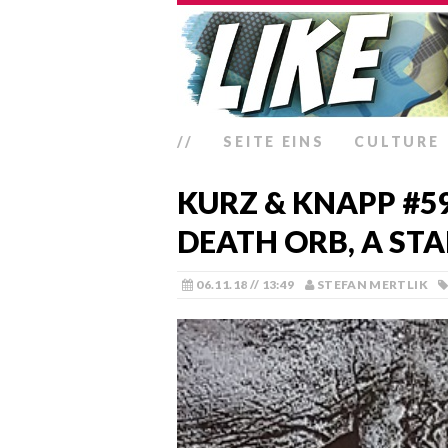
//
SEITE EINS
CULTURE
KURZ & KNAPP #59
DEATH ORB, A ST
06.11.18 // 13:49
STEFAN MERTLIK