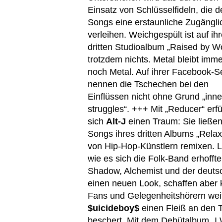
Einsatz von Schlüsselfideln, die 
Songs eine erstaunliche Zugängli
verleihen. Weichgespült ist auf ih
dritten Studioalbum „Raised by W
trotzdem nichts. Metal bleibt imm
noch Metal. Auf ihrer Facebook-S
nennen die Tschechen bei den
Einflüssen nicht ohne Grund „inne
struggles“. +++ Mit „Reducer“ erfü
sich
Alt-J
einen Traum: Sie ließe
Songs ihres dritten Albums „Relax
von Hip-Hop-Künstlern remixen. Le
wie es sich die Folk-Band erhoffte
Shadow, Alchemist und der deutsc
einen neuen Look, schaffen aber k
Fans und Gelegenheitshörern weite
$uicideboy$
einen Fleiß an den 
beschert. Mit dem Debütalbum „I 