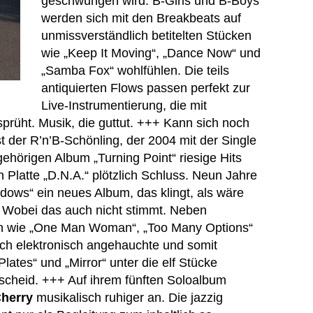
geschwungen wird. B-Girls und B-Boys
werden sich mit den Breakbeats auf
unmissverständlich betitelten Stücken
wie „Keep It Moving“, „Dance Now“ und
„Samba Fox“ wohlfühlen. Die teils
antiquierten Flows passen perfekt zur
Live-Instrumentierung, die mit
sprüht. Musik, die guttut. +++ Kann sich noch
t der R’n’B-Schönling, der 2004 mit der Single
hörigen Album „Turning Point“ riesige Hits
n Platte „D.N.A.“ plötzlich Schluss. Neun Jahre
dows“ ein neues Album, das klingt, als wäre
Wobei das auch nicht stimmt. Neben
en wie „One Man Woman“, „Too Many Options“
ch elektronisch angehauchte und somit
Plates“ und „Mirror“ unter die elf Stücke
scheid. +++ Auf ihrem fünften Soloalbum
Cherry
musikalisch ruhiger an. Die jazzig