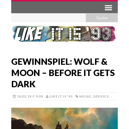
GEWINNSPIEL: WOLF &
MOON – BEFORE IT GETS
DARK
18.02.19 // 9:09
LIKE IT IS '93
MUSIC
,
SERVICE