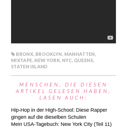
BRONX
,
BROOKLYN
,
MANHATTEN
,
MIXTAPE
,
NEW YORK
,
NYC
,
QUEENS
,
STATEN ISLAND
MENSCHEN, DIE DIESEN
ARTIKEL GELESEN HABEN,
LASEN AUCH:
Hip-Hop in der High-School: Diese Rapper
gingen auf die dieselben Schulen
Mein USA-Tagebuch: New York City (Teil 11)