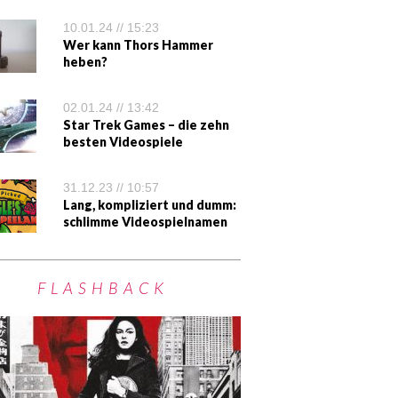
10.01.24 // 15:23
Wer kann Thors Hammer
heben?
02.01.24 // 13:42
Star Trek Games – die zehn
besten Videospiele
31.12.23 // 10:57
Lang, kompliziert und dumm:
schlimme Videospielnamen
FLASHBACK