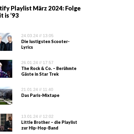
ify Playlist März 2024: Folge
it is ’93
24.03.24 // 13:05
Die lustigsten Scooter-
Lyrics
26.01.24 // 17:57
The Rock & Co. – Berühmte
Gäste in Star Trek
21.01.24 // 11:40
Das Paris-Mixtape
13.01.24 // 12:02
Little Brother – die Playlist
zur Hip-Hop-Band