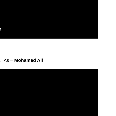
li As –
Mohamed Ali