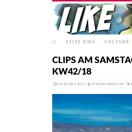
//
SEITE EINS
CULTURE
CLIPS AM SAMSTA
KW42/18
20.10.18 // 8:21
STEFAN MERTLIK