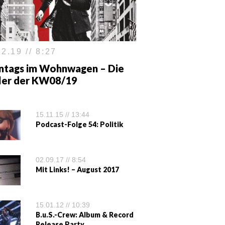
2.19 // 8:27
ntags im Wohnwagen – Die
iler der KW08/19
15.11.15 // 13:44
Podcast-Folge 54: Politik
02.09.17 // 8:54
Mit Links! – August 2017
15.01.12 // 10:39
B.u.S.-Crew: Album & Record
Release Party