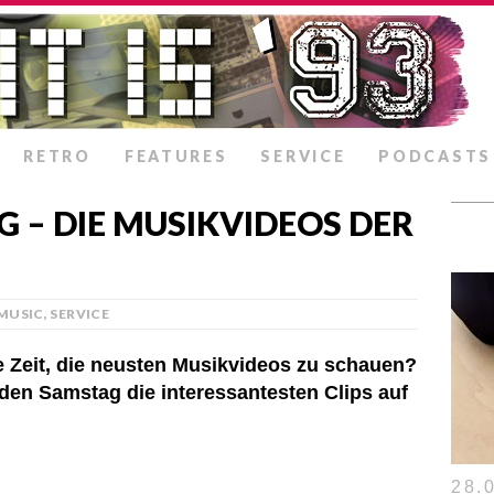
RETRO
FEATURES
SERVICE
PODCASTS
G – DIE MUSIKVIDEOS DER
MUSIC
,
SERVICE
ne Zeit, die neusten Musikvideos zu schauen?
eden Samstag die interessantesten Clips auf
28.0