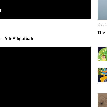
27.1
Die
 – Alli-Alligatoah