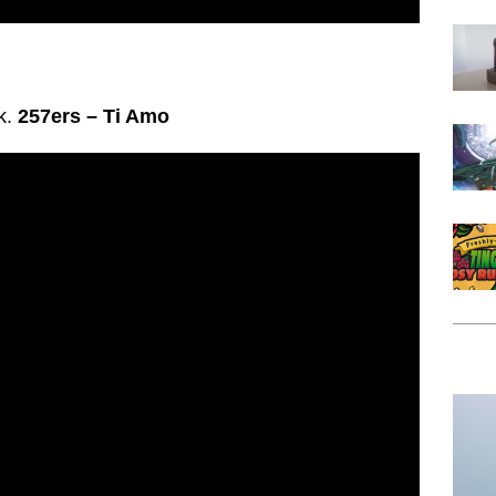
k.
257ers – Ti Amo