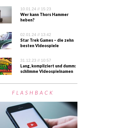
10.01.24 // 15:23
Wer kann Thors Hammer
heben?
02.01.24 // 13:42
Star Trek Games – die zehn
besten Videospiele
31.12.23 // 10:57
Lang, kompliziert und dumm:
schlimme Videospielnamen
FLASHBACK