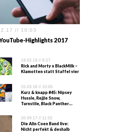
2.17 // 10:03
 YouTube-Highlights 2017
19.02.19 // 8:27
Rick and Morty x BlackMilk –
Klamotten statt Staffel vier
15.03.18 // 10:05
Kurz & knapp #45: Nipsey
Hussle, Rejjie Snow,
Turnstile, Black Panther…
20.09.17 // 11:02
Die Alin Coen Band live:
Nicht perfekt & deshalb