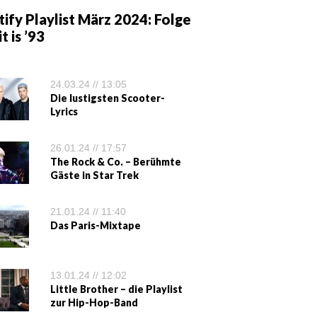
ify Playlist März 2024: Folge
it is ’93
24.03.24 // 13:05
Die lustigsten Scooter-
Lyrics
26.01.24 // 17:57
The Rock & Co. – Berühmte
Gäste in Star Trek
21.01.24 // 11:40
Das Paris-Mixtape
13.01.24 // 12:02
Little Brother – die Playlist
zur Hip-Hop-Band