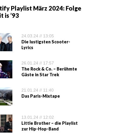
ify Playlist März 2024: Folge
it is ’93
24.03.24 // 13:05
Die lustigsten Scooter-
Lyrics
26.01.24 // 17:57
The Rock & Co. – Berühmte
Gäste in Star Trek
21.01.24 // 11:40
Das Paris-Mixtape
13.01.24 // 12:02
Little Brother – die Playlist
zur Hip-Hop-Band