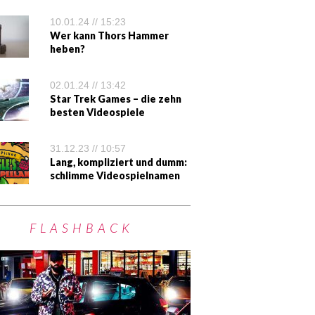
10.01.24 // 15:23
Wer kann Thors Hammer
heben?
02.01.24 // 13:42
Star Trek Games – die zehn
besten Videospiele
31.12.23 // 10:57
Lang, kompliziert und dumm:
schlimme Videospielnamen
FLASHBACK