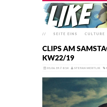
//
SEITE EINS
CULTURE
CLIPS AM SAMSTA
KW22/19
01.06.19 // 8:14
STEFAN MERTLIK