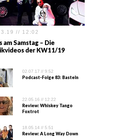
3.19 // 12:02
s am Samstag – Die
ikvideos der KW11/19
02.07.17 // 9:52
Podcast-Folge 83: Basteln
22.05.16 // 12:22
Review: Whiskey Tango
Foxtrot
18.05.14 // 5:51
Review: A Long Way Down