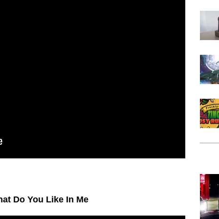
at Do You Like In Me