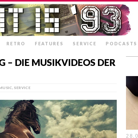
RETRO
FEATURES
SERVICE
PODCASTS
G – DIE MUSIKVIDEOS DER
MUSIC
,
SERVICE
28.0