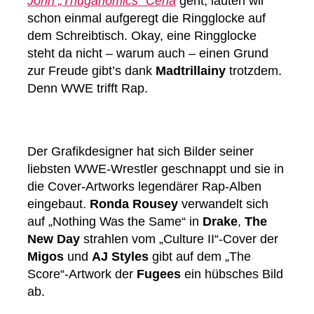
John „Thuganomics“ Cena
geht, läuten wir
schon einmal aufgeregt die Ringglocke auf
dem Schreibtisch. Okay, eine Ringglocke
steht da nicht – warum auch – einen Grund
zur Freude gibt’s dank
Madtrillainy
trotzdem.
Denn WWE trifft Rap.
Der Grafikdesigner hat sich Bilder seiner
liebsten WWE-Wrestler geschnappt und sie in
die Cover-Artworks legendärer Rap-Alben
eingebaut.
Ronda Rousey
verwandelt sich
auf „Nothing Was the Same“ in
Drake
,
The
New Day
strahlen vom „Culture II“-Cover der
Migos
und
AJ Styles
gibt auf dem „The
Score“-Artwork der
Fugees
ein hübsches Bild
ab.