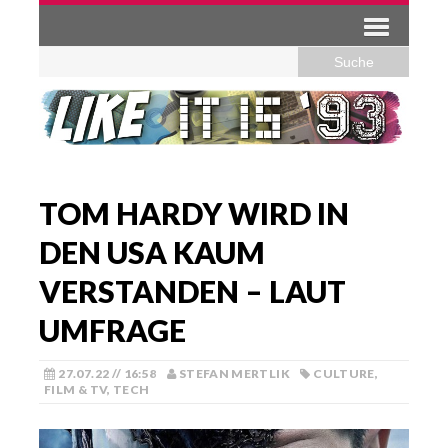
TOM HARDY WIRD IN
DEN USA KAUM
VERSTANDEN – LAUT
UMFRAGE
27.07.22 // 16:58
STEFAN MERTLIK
CULTURE
,
FILM & TV
,
TECH