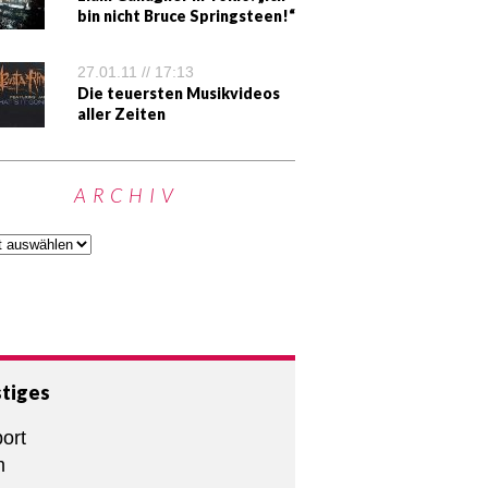
bin nicht Bruce Springsteen!“
27.01.11 // 17:13
Die teuersten Musikvideos
aller Zeiten
ARCHIV
tiges
ort
m