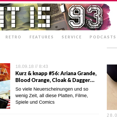
RETRO
FEATURES
SERVICE
PODCASTS
18.09.18 // 8:43
Kurz & knapp #56: Ariana Grande,
Blood Orange, Cloak & Dagger…
So viele Neuerscheinungen und so
wenig Zeit, all diese Platten, Filme,
Spiele und Comics
28.0