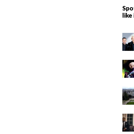
Spot
like 