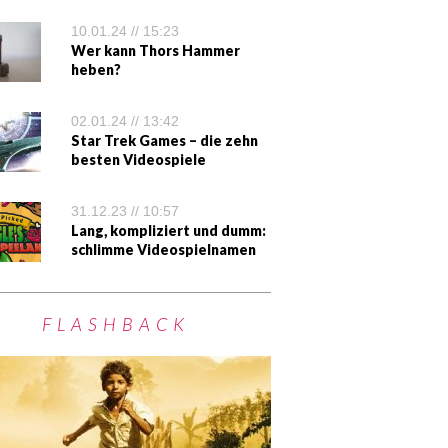
10.01.24 // 15:23
Wer kann Thors Hammer
heben?
02.01.24 // 13:42
Star Trek Games – die zehn
besten Videospiele
31.12.23 // 10:57
Lang, kompliziert und dumm:
schlimme Videospielnamen
FLASHBACK