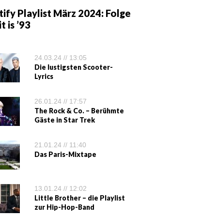
ify Playlist März 2024: Folge
it is ’93
24.03.24 // 13:05
Die lustigsten Scooter-
Lyrics
26.01.24 // 17:57
The Rock & Co. – Berühmte
Gäste in Star Trek
21.01.24 // 11:40
Das Paris-Mixtape
13.01.24 // 12:02
Little Brother – die Playlist
zur Hip-Hop-Band