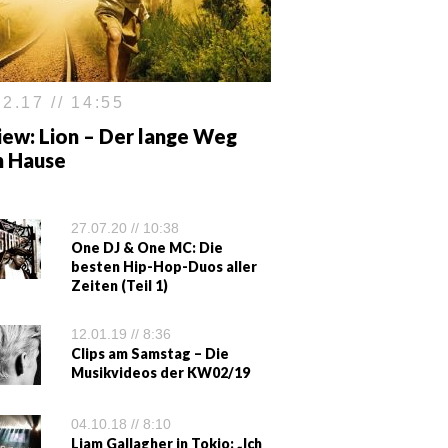
2.17 // 14:55
iew: Lion – Der lange Weg
h Hause
27.07.20 // 10:38
One DJ & One MC: Die
besten Hip-Hop-Duos aller
Zeiten (Teil 1)
12.01.19 // 8:36
Clips am Samstag – Die
Musikvideos der KW02/19
04.10.18 // 8:10
Liam Gallagher in Tokio: „Ich