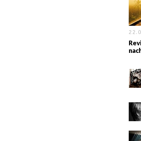
22.0
Rev
nac