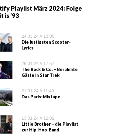
ify Playlist März 2024: Folge
it is ’93
24.03.24 // 13:05
Die lustigsten Scooter-
Lyrics
26.01.24 // 17:57
The Rock & Co. – Berühmte
Gäste in Star Trek
21.01.24 // 11:40
Das Paris-Mixtape
13.01.24 // 12:02
Little Brother – die Playlist
zur Hip-Hop-Band