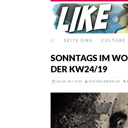
//
SEITE EINS
CULTURE
SONNTAGS IM WO
DER KW24/19
16.06.19 // 9:24
STEFAN MERTLIK