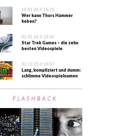
10.01.24 // 15:23
Wer kann Thors Hammer
heben?
02.01.24 // 13:42
Star Trek Games – die zehn
besten Videospiele
31.12.23 // 10:57
Lang, kompliziert und dumm:
schlimme Videospielnamen
FLASHBACK