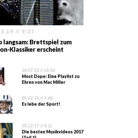
3.19 // 9:27
b langsam: Brettspiel zum
on-Klassiker erscheint
20.07.23 // 15:56
Most Dope: Eine Playlist zu
Ehren von Mac Miller
05.02.15 // 7:46
Es lebe der Sport!
28.12.17 // 9:11
Die besten Musikvideos 2017
(Teil 1)