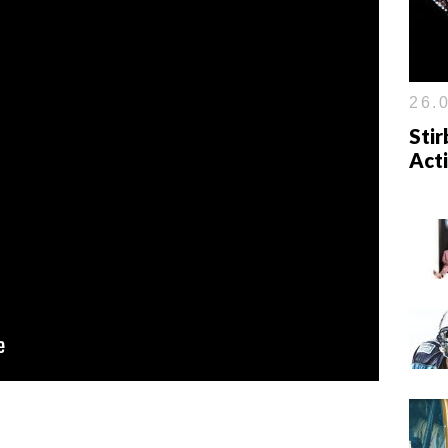
26.0
Stir
Acti