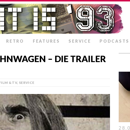
RETRO
FEATURES
SERVICE
PODCASTS
HNWAGEN – DIE TRAILER
FILM & TV
,
SERVICE
28.0