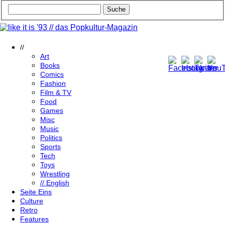
//
Art
Books
Comics
Fashion
Film & TV
Food
Games
Misc
Music
Politics
Sports
Tech
Toys
Wrestling
// English
Seite Eins
Culture
Retro
Features