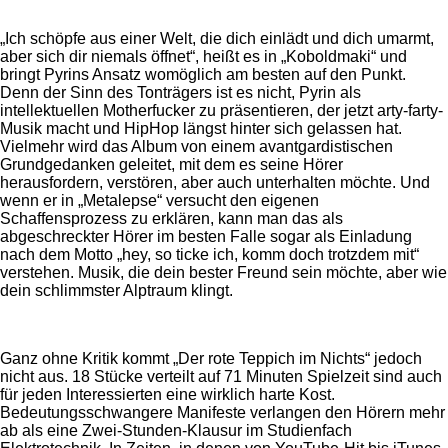
„Ich schöpfe aus einer Welt, die dich einlädt und dich umarmt,
aber sich dir niemals öffnet“, heißt es in „Koboldmaki“ und
bringt Pyrins Ansatz womöglich am besten auf den Punkt.
Denn der Sinn des Tonträgers ist es nicht, Pyrin als
intellektuellen Motherfucker zu präsentieren, der jetzt arty-farty-
Musik macht und HipHop längst hinter sich gelassen hat.
Vielmehr wird das Album von einem avantgardistischen
Grundgedanken geleitet, mit dem es seine Hörer
herausfordern, verstören, aber auch unterhalten möchte. Und
wenn er in „Metalepse“ versucht den eigenen
Schaffensprozess zu erklären, kann man das als
abgeschreckter Hörer im besten Falle sogar als Einladung
nach dem Motto „hey, so ticke ich, komm doch trotzdem mit“
verstehen. Musik, die dein bester Freund sein möchte, aber wie
dein schlimmster Alptraum klingt.
Ganz ohne Kritik kommt „Der rote Teppich im Nichts“ jedoch
nicht aus. 18 Stücke verteilt auf 71 Minuten Spielzeit sind auch
für jeden Interessierten eine wirklich harte Kost.
Bedeutungsschwangere Manifeste verlangen den Hörern mehr
ab als eine Zwei-Stunden-Klausur im Studienfach