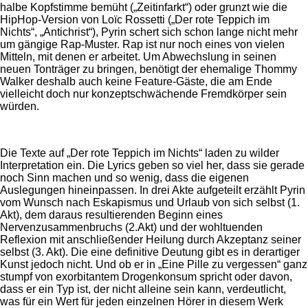
halbe Kopfstimme bemüht („Zeitinfarkt“) oder grunzt wie die
HipHop-Version von Loïc Rossetti („Der rote Teppich im
Nichts“, „Antichrist“), Pyrin schert sich schon lange nicht mehr
um gängige Rap-Muster. Rap ist nur noch eines von vielen
Mitteln, mit denen er arbeitet. Um Abwechslung in seinen
neuen Tonträger zu bringen, benötigt der ehemalige Thommy
Walker deshalb auch keine Feature-Gäste, die am Ende
vielleicht doch nur konzeptschwächende Fremdkörper sein
würden.
Die Texte auf „Der rote Teppich im Nichts“ laden zu wilder
Interpretation ein. Die Lyrics geben so viel her, dass sie gerade
noch Sinn machen und so wenig, dass die eigenen
Auslegungen hineinpassen. In drei Akte aufgeteilt erzählt Pyrin
vom Wunsch nach Eskapismus und Urlaub von sich selbst (1.
Akt), dem daraus resultierenden Beginn eines
Nervenzusammenbruchs (2.Akt) und der wohltuenden
Reflexion mit anschließender Heilung durch Akzeptanz seiner
selbst (3. Akt). Die eine definitive Deutung gibt es in derartiger
Kunst jedoch nicht. Und ob er in „Eine Pille zu vergessen“ ganz
stumpf von exorbitantem Drogenkonsum spricht oder davon,
dass er ein Typ ist, der nicht alleine sein kann, verdeutlicht,
was für ein Wert für jeden einzelnen Hörer in diesem Werk