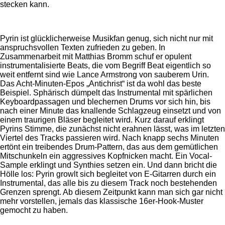
stecken kann.
Pyrin ist glücklicherweise Musikfan genug, sich nicht nur mit
anspruchsvollen Texten zufrieden zu geben. In
Zusammenarbeit mit Matthias Bromm schuf er opulent
instrumentalisierte Beats, die vom Begriff Beat eigentlich so
weit entfernt sind wie Lance Armstrong von sauberem Urin.
Das Acht-Minuten-Epos „Antichrist“ ist da wohl das beste
Beispiel. Sphärisch dümpelt das Instrumental mit spärlichen
Keyboardpassagen und blechernen Drums vor sich hin, bis
nach einer Minute das knallende Schlagzeug einsetzt und von
einem traurigen Bläser begleitet wird. Kurz darauf erklingt
Pyrins Stimme, die zunächst nicht erahnen lässt, was im letzten
Viertel des Tracks passieren wird. Nach knapp sechs Minuten
ertönt ein treibendes Drum-Pattern, das aus dem gemütlichen
Mitschunkeln ein aggressives Kopfnicken macht. Ein Vocal-
Sample erklingt und Synthies setzen ein. Und dann bricht die
Hölle los: Pyrin growlt sich begleitet von E-Gitarren durch ein
Instrumental, das alle bis zu diesem Track noch bestehenden
Grenzen sprengt. Ab diesem Zeitpunkt kann man sich gar nicht
mehr vorstellen, jemals das klassische 16er-Hook-Muster
gemocht zu haben.