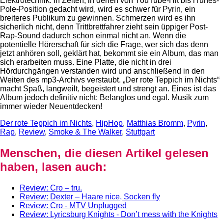
Elektrotechnik. In Zeiten, in denen von YouTube-Hit bis iTunes-
Pole-Position gedacht wird, wird es schwer für Pyrin, ein
breiteres Publikum zu gewinnen. Schmerzen wird es ihn
sicherlich nicht, denn Trittbrettfahrer zieht sein üppiger Post-
Rap-Sound dadurch schon einmal nicht an. Wenn die
potentielle Hörerschaft für sich die Frage, wer sich das denn
jetzt anhören soll, geklärt hat, bekommt sie ein Album, das man
sich erarbeiten muss. Eine Platte, die nicht in drei
Hördurchgängen verstanden wird und anschließend in den
Weiten des mp3-Archivs verstaubt. „Der rote Teppich im Nichts“
macht Spaß, langweilt, begeistert und strengt an. Eines ist das
Album jedoch definitiv nicht: Belanglos und egal. Musik zum
immer wieder Neuentdecken!
Der rote Teppich im Nichts
,
HipHop
,
Matthias Bromm
,
Pyrin
,
Rap
,
Review
,
Smoke & The Walker
,
Stuttgart
Menschen, die diesen Artikel gelesen
haben, lasen auch:
Review: Cro – tru.
Review: Dexter – Haare nice, Socken fly
Review: Cro - MTV Unplugged
Review: Lyricsburg Knights - Don’t mess with the Knights