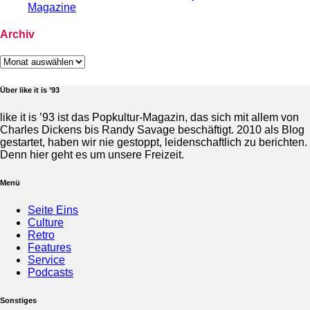
Magazine
Archiv
Archiv
Über like it is ’93
like it is ’93 ist das Popkultur-Magazin, das sich mit allem von
Charles Dickens bis Randy Savage beschäftigt. 2010 als Blog
gestartet, haben wir nie gestoppt, leidenschaftlich zu berichten.
Denn hier geht es um unsere Freizeit.
Menü
Seite Eins
Culture
Retro
Features
Service
Podcasts
Sonstiges