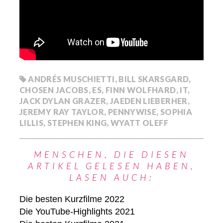
ANDRÉS MUSCHIETTI
,
BILL SKARSGARD
,
CHOSEN JACOBS
,
ES
,
FINN WOLFHARD
,
IT
,
JACK DYLAN GRAZER
,
JAEDEN LIEBERHER
,
JEREMY RAY TAYLOR
,
PENNYWISE
,
SOPHIA
LILLIS
,
STEPHEN KING
,
WYATT OLEFF
MENSCHEN, DIE DIESEN
ARTIKEL GELESEN HABEN,
LASEN AUCH:
Die besten Kurzfilme 2022
Die YouTube-Highlights 2021