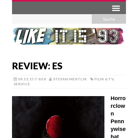
REVIEW: ES
09.11.17 // 8:58
STEFAN MERTLIK
FILM & TV
,
SERVICE
Horro
rclow
n
Penn
ywise
hat