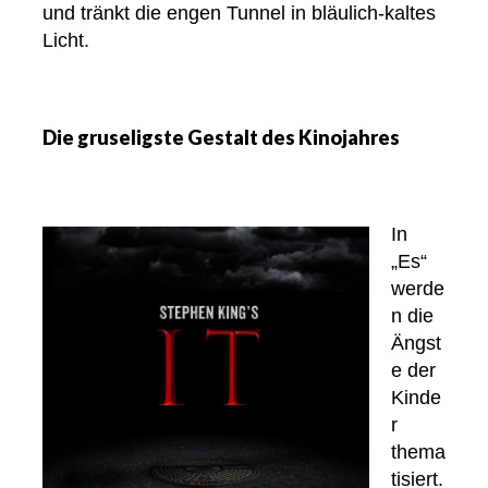
und tränkt die engen Tunnel in bläulich-kaltes
Licht.
Die gruseligste Gestalt des Kinojahres
In
„Es“
werde
n die
Ängst
e der
Kinde
r
thema
tisiert.