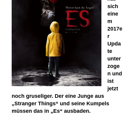
sich
eine
m
2017e
r
Upda
te
unter
zoge
n und
ist
jetzt
noch gruseliger. Der eine Junge aus
„Stranger Things“ und seine Kumpels
müssen das in „Es“ ausbaden.