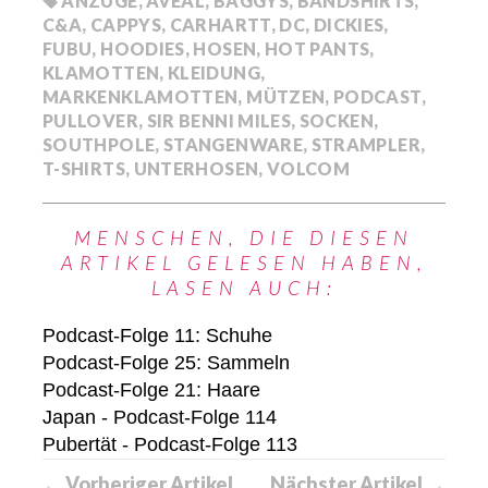
ANZÜGE
,
AVEAL
,
BAGGYS
,
BANDSHIRTS
,
C&A
,
CAPPYS
,
CARHARTT
,
DC
,
DICKIES
,
FUBU
,
HOODIES
,
HOSEN
,
HOT PANTS
,
KLAMOTTEN
,
KLEIDUNG
,
MARKENKLAMOTTEN
,
MÜTZEN
,
PODCAST
,
PULLOVER
,
SIR BENNI MILES
,
SOCKEN
,
SOUTHPOLE
,
STANGENWARE
,
STRAMPLER
,
T-SHIRTS
,
UNTERHOSEN
,
VOLCOM
MENSCHEN, DIE DIESEN
ARTIKEL GELESEN HABEN,
LASEN AUCH:
Podcast-Folge 11: Schuhe
Podcast-Folge 25: Sammeln
Podcast-Folge 21: Haare
Japan - Podcast-Folge 114
Pubertät - Podcast-Folge 113
← Vorheriger Artikel
Nächster Artikel →