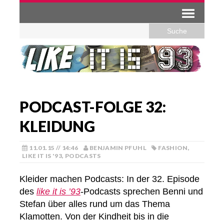
PODCAST-FOLGE 32:
KLEIDUNG
11.01.15 // 14:46
BENJAMIN PFUHL
FASHION
,
LIKE IT IS '93
,
PODCASTS
Kleider machen Podcasts: In der 32. Episode
des
like it is ’93
-Podcasts sprechen Benni und
Stefan über alles rund um das Thema
Klamotten. Von der Kindheit bis in die