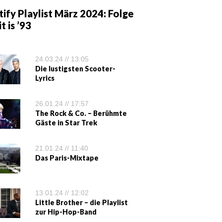
ify Playlist März 2024: Folge
it is ’93
24.03.24 // 13:05
Die lustigsten Scooter-
Lyrics
26.01.24 // 17:57
The Rock & Co. – Berühmte
Gäste in Star Trek
21.01.24 // 11:40
Das Paris-Mixtape
13.01.24 // 12:02
Little Brother – die Playlist
zur Hip-Hop-Band