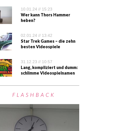
10.01.24 // 15:23
Wer kann Thors Hammer
heben?
02.01.24 // 13:42
Star Trek Games – die zehn
besten Videospiele
31.12.23 // 10:57
Lang, kompliziert und dumm:
schlimme Videospielnamen
FLASHBACK