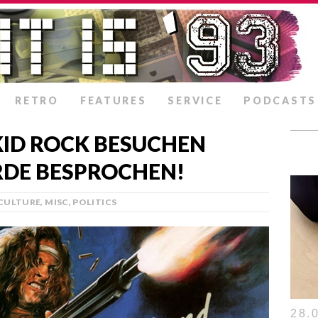
RETRO
FEATURES
SERVICE
PODCASTS
 KID ROCK BESUCHEN
RDE BESPROCHEN!
CULTURE
,
MISC
,
POLITICS
28.0