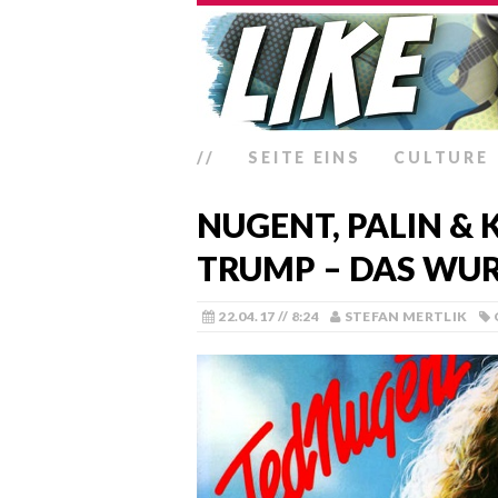
//
SEITE EINS
CULTURE
NUGENT, PALIN &
TRUMP – DAS WU
22.04.17 // 8:24
STEFAN MERTLIK