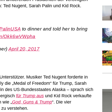
n: Ted Nugent, Sarah Palin und Kid Rock.
PalinUSA
to dinner and told her to bring
.com/Okk6wVWpha
per)
April 20, 2017
nterstützer. Musiker Ted Nugent forderte in
ly die „Medal of Freedom“ für Trump, Sarah
rin des US-Bundesstaates Alaska – sprach sich
nergisch
für Trump aus
und Kid Rock verkaufte
n wie „
God, Guns & Trump
“. Die vier
h zu verstehen.