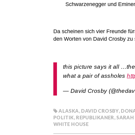
Schwarzenegger und Eminem 
Da scheinen sich vier Freunde fü
den Worten von David Crosby z
this picture says it all …th
what a pair of assholes
htt
— David Crosby (@thedav
ALASKA
,
DAVID CROSBY
,
DONA
POLITIK
,
REPUBLIKANER
,
SARAH 
WHITE HOUSE