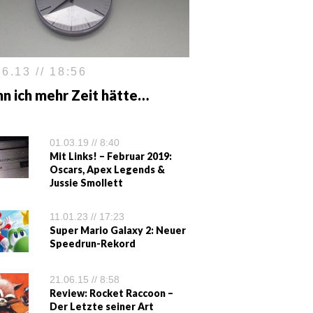
6.13 // 18:56
n ich mehr Zeit hätte…
01.03.19 // 8:40
Mit Links! – Februar 2019:
Oscars, Apex Legends &
Jussie Smollett
11.01.23 // 17:23
Super Mario Galaxy 2: Neuer
Speedrun-Rekord
21.06.15 // 8:58
Review: Rocket Raccoon –
Der Letzte seiner Art