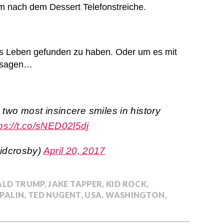
nach dem Dessert Telefonstreiche.
rs Leben gefunden zu haben. Oder um es mit
u sagen…
e two most insincere smiles in history
ps://t.co/sNED02l5dj
idcrosby)
April 20, 2017
LD TRUMP
,
JAKE TAPPER
,
KID ROCK
,
PALIN
,
TED NUGENT
,
USA
,
WASHINGTON
,