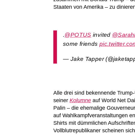
Staaten von Amerika – zu diniere
.
@POTUS
invited
@Sarah
some friends
pic.twitter
— Jake Tapper (@jaketap
Alle drei sind bekennende Trump-U
seiner
Kolumne
auf World Net Dai
Palin – die ehemalige Gouverneu
auf Wahlkampfveranstaltungen e
Shirts mit dümmlichen Aufschrifte
Vollblutrepublikaner scheinen sic