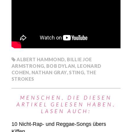
ALBERT HAMMOND
,
BILLIE JOE
ARMSTRONG
,
BOB DYLAN
,
LEONARD
COHEN
,
NATHAN GRAY
,
STING
,
THE
STROKES
MENSCHEN, DIE DIESEN
ARTIKEL GELESEN HABEN,
LASEN AUCH:
10 Nicht-Rap- und Reggae-Songs übers
Kiffen