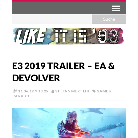
E3 2019 TRAILER – EA &
DEVOLVER
11.06.19 // 13:25
STEFAN MERTLIK
GAMES
,
SERVICE