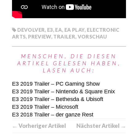
DEVOLVER
,
E3
,
EA
,
EA PLAY
,
ELECTRONIC
ARTS
,
PREVIEW
,
TRAILER
,
VORSCHAU
MENSCHEN, DIE DIESEN
ARTIKEL GELESEN HABEN,
LASEN AUCH:
E3 2019 Trailer – PC Gaming Show
E3 2019 Trailer – Nintendo & Square Enix
E3 2019 Trailer – Bethesda & Ubisoft
E3 2019 Trailer – Microsoft
E3 2018 Trailer – der ganze Rest
← Vorheriger Artikel
Nächster Artikel →