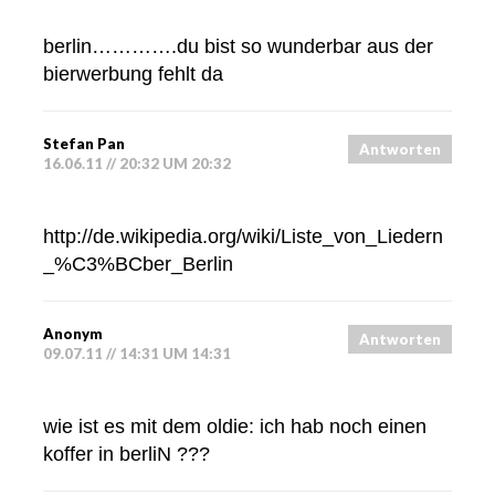
berlin………….du bist so wunderbar aus der
bierwerbung fehlt da
Stefan Pan
Antworten
16.06.11 // 20:32 UM 20:32
http://de.wikipedia.org/wiki/Liste_von_Liedern
_%C3%BCber_Berlin
Anonym
Antworten
09.07.11 // 14:31 UM 14:31
wie ist es mit dem oldie: ich hab noch einen
koffer in berliN ???