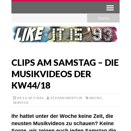
CLIPS AM SAMSTAG – DIE
MUSIKVIDEOS DER
KW44/18
03.11.18 // 8:46
STEFAN MERTLIK
MUSIC
,
SERVICE
Ihr hattet unter der Woche keine Zeit, die
neusten Musikvideos zu schauen? Keine
Sorge, wir zeigen euch jeden Samstag die