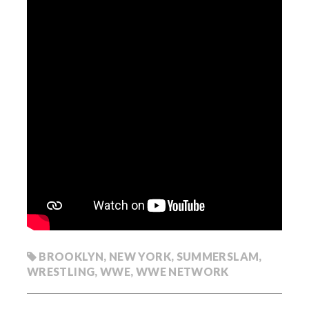
BROOKLYN
,
NEW YORK
,
SUMMERSLAM
,
WRESTLING
,
WWE
,
WWE NETWORK