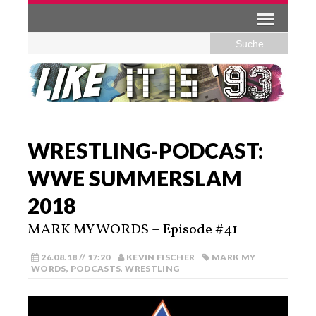
WRESTLING-PODCAST:
WWE SUMMERSLAM
2018
MARK MY WORDS – Episode #41
26.08.18 // 17:20
KEVIN FISCHER
MARK MY
WORDS
,
PODCASTS
,
WRESTLING