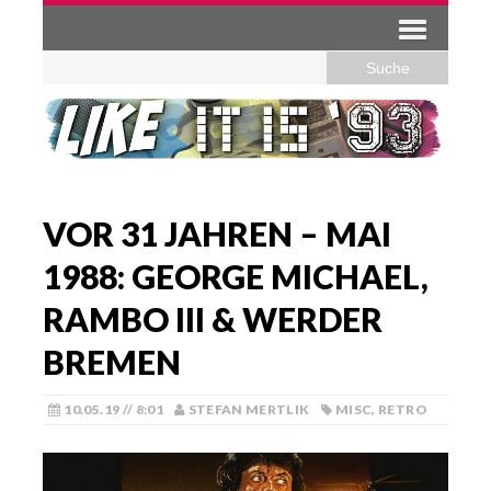
VOR 31 JAHREN – MAI
1988: GEORGE MICHAEL,
RAMBO III & WERDER
BREMEN
10.05.19 // 8:01
STEFAN MERTLIK
MISC
,
RETRO