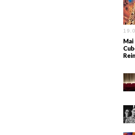
19.0
Mai 
Cub
Rei