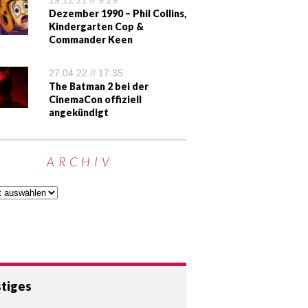
19.12.21 // 9:29
Dezember 1990 – Phil Collins,
Kindergarten Cop &
Commander Keen
27.04.22 // 17:35
The Batman 2 bei der
CinemaCon offiziell
angekündigt
ARCHIV
tiges