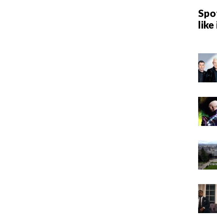
Spot
like 