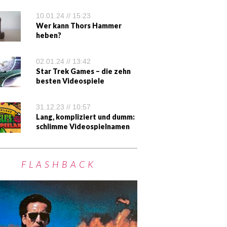
10.01.24 // 15:23
Wer kann Thors Hammer
heben?
02.01.24 // 13:42
Star Trek Games – die zehn
besten Videospiele
31.12.23 // 10:57
Lang, kompliziert und dumm:
schlimme Videospielnamen
FLASHBACK