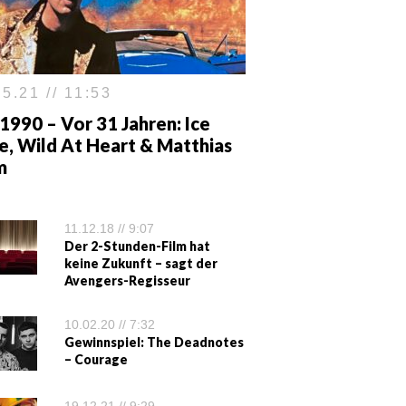
5.21 // 11:53
1990 – Vor 31 Jahren: Ice
e, Wild At Heart & Matthias
m
11.12.18 // 9:07
Der 2-Stunden-Film hat
keine Zukunft – sagt der
Avengers-Regisseur
10.02.20 // 7:32
Gewinnspiel: The Deadnotes
– Courage