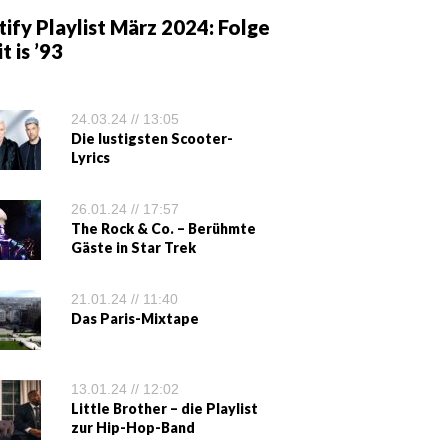
ify Playlist März 2024: Folge
it is ’93
24.03.24 // 13:05
Die lustigsten Scooter-
Lyrics
26.01.24 // 17:57
The Rock & Co. – Berühmte
Gäste in Star Trek
21.01.24 // 11:40
Das Paris-Mixtape
13.01.24 // 12:02
Little Brother – die Playlist
zur Hip-Hop-Band