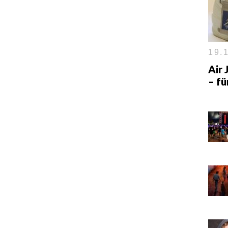
19.1
Air
– fü