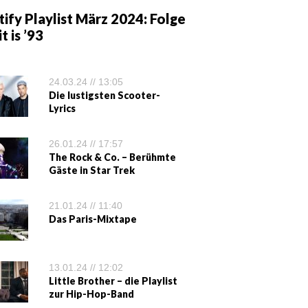
ify Playlist März 2024: Folge
it is ’93
24.03.24 // 13:05
Die lustigsten Scooter-
Lyrics
26.01.24 // 17:57
The Rock & Co. – Berühmte
Gäste in Star Trek
21.01.24 // 11:40
Das Paris-Mixtape
13.01.24 // 12:02
Little Brother – die Playlist
zur Hip-Hop-Band