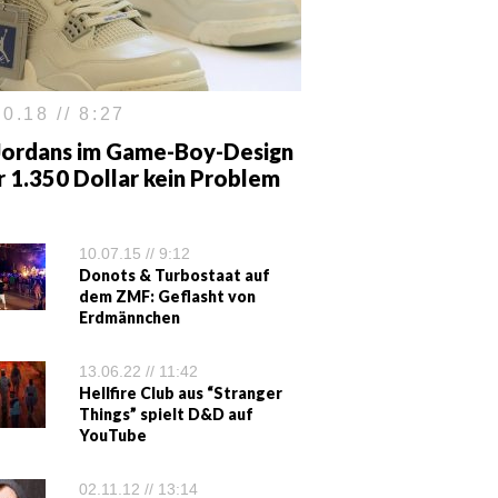
0.18 // 8:27
 Jordans im Game-Boy-Design
r 1.350 Dollar kein Problem
10.07.15 // 9:12
Donots & Turbostaat auf
dem ZMF: Geflasht von
Erdmännchen
13.06.22 // 11:42
Hellfire Club aus “Stranger
Things” spielt D&D auf
YouTube
02.11.12 // 13:14