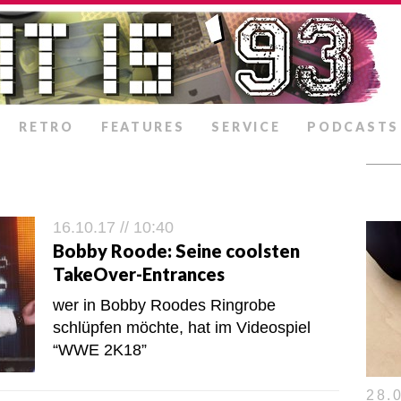
RETRO
FEATURES
SERVICE
PODCASTS
16.10.17 // 10:40
Bobby Roode: Seine coolsten
TakeOver-Entrances
wer in Bobby Roodes Ringrobe
schlüpfen möchte, hat im Videospiel
“WWE 2K18”
28.0