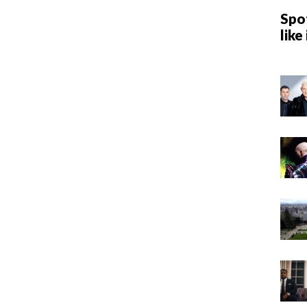
Spot
like 