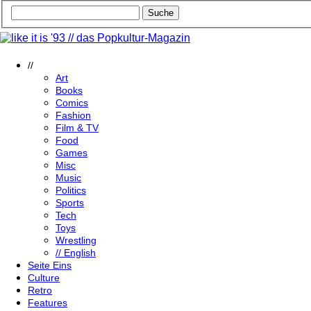
//
Art
Books
Comics
Fashion
Film & TV
Food
Games
Misc
Music
Politics
Sports
Tech
Toys
Wrestling
// English
Seite Eins
Culture
Retro
Features