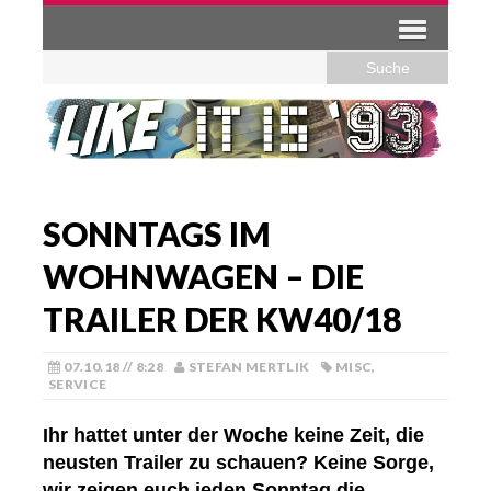
SONNTAGS IM
WOHNWAGEN – DIE
TRAILER DER KW40/18
07.10.18 // 8:28
STEFAN MERTLIK
MISC
,
SERVICE
Ihr hattet unter der Woche keine Zeit, die
neusten Trailer zu schauen? Keine Sorge,
wir zeigen euch jeden Sonntag die