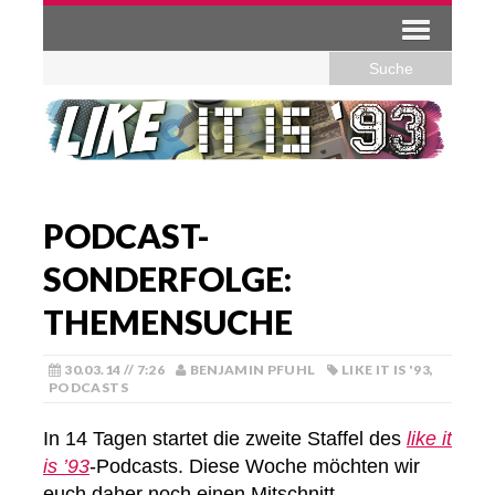
PODCAST-
SONDERFOLGE:
THEMENSUCHE
30.03.14 // 7:26
BENJAMIN PFUHL
LIKE IT IS '93
,
PODCASTS
In 14 Tagen startet die zweite Staffel des
like it
is ’93
-Podcasts. Diese Woche möchten wir
euch daher noch einen Mitschnitt