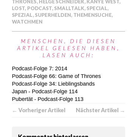
THRONES
,
HELGE SCHNEIDER
,
KANYE WEST
,
LOST
,
PODCAST
,
SMALLTALK
,
SPECIAL
,
SPEZIAL
,
SUPERHELDEN
,
THEMENSUCHE
,
WATCHMEN
MENSCHEN, DIE DIESEN
ARTIKEL GELESEN HABEN,
LASEN AUCH:
Podcast-Folge 7: 2014
Podcast-Folge 66: Game of Thrones
Podcast-Folge 34: Lieblingsbands
Japan - Podcast-Folge 114
Pubertät - Podcast-Folge 113
← Vorheriger Artikel
Nächster Artikel →
Kommentar hinterlassen