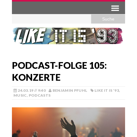
PODCAST-FOLGE 105:
KONZERTE
24.03.19 // 9:40
BENJAMIN PFUHL
LIKE IT IS '93
,
MUSIC
,
PODCASTS