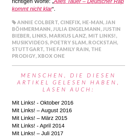
richtigen Worte: „
Alles Tauer – Deutscher Rap
kommt nicht klar
“.
ANNIE COLBERT
,
CINEFIX
,
HE-MAN
,
JAN
BÖHMERMANN
,
JULIA ENGELMANN
,
JUSTIN
BIEBER
,
LINKS
,
MARKUS LANZ
,
MIT LINKS!
,
MUSIKVIDEOS
,
POETRY SLAM
,
ROCKSTAH
,
STUTTGART
,
THE FAMILY RAIN
,
THE
PRODIGY
,
XBOX ONE
MENSCHEN, DIE DIESEN
ARTIKEL GELESEN HABEN,
LASEN AUCH:
Mit Links! - Oktober 2016
Mit Links! – August 2016
Mit Links! – März 2015
Mit Links! - April 2014
Mit Links! – Juli 2017