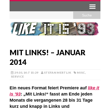
MIT LINKS! – JANUAR
2014
29.01.14 // 15:29
STEFAN MERTLIK
MISC
,
SERVICE
Ein neues Format feiert Premiere auf
like it
is ’93
: „Mit Links!“ fasst am Ende jeden
Monats die vergangenen 28 bis 31 Tage
kurz und knapp in Links und