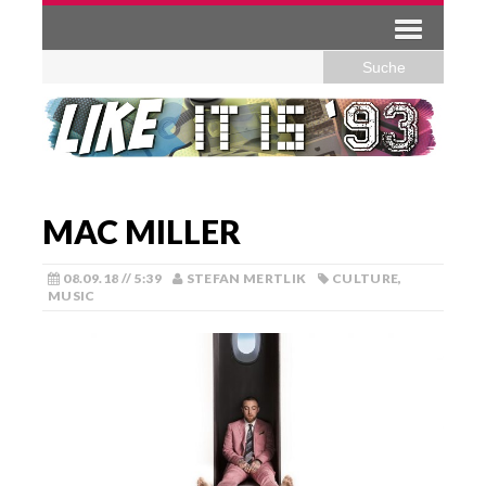
MAC MILLER
08.09.18 // 5:39
STEFAN MERTLIK
CULTURE
,
MUSIC