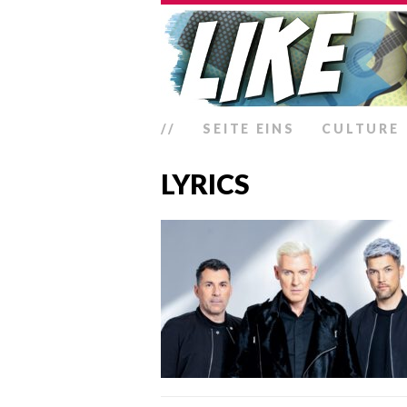
//
SEITE EINS
CULTURE
LYRICS