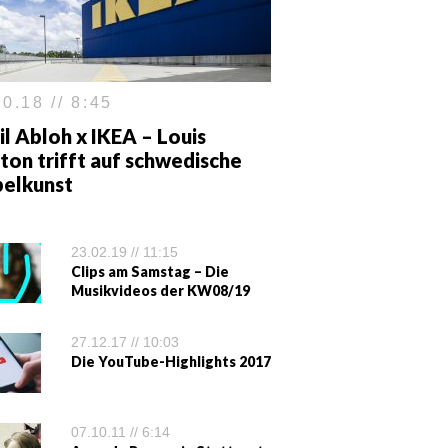
0.18 // 8:45
il Abloh x IKEA – Louis
ton trifft auf schwedische
elkunst
23.02.19 // 11:15
Clips am Samstag – Die
Musikvideos der KW08/19
27.12.17 // 10:03
Die YouTube-Highlights 2017
07.10.11 // 6:14