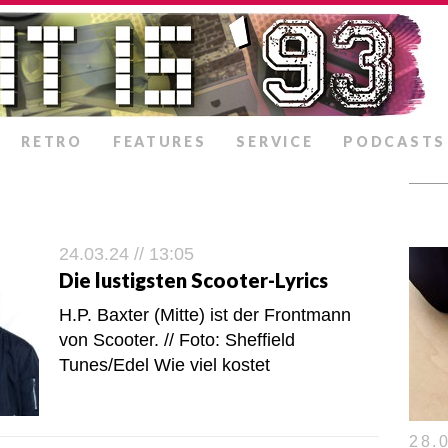
RETRO
FEATURES
SERVICE
PODCASTS
24.03.24 // 13:05
Die lustigsten Scooter-Lyrics
H.P. Baxter (Mitte) ist der Frontmann
von Scooter. // Foto: Sheffield
Tunes/Edel Wie viel kostet
28.0