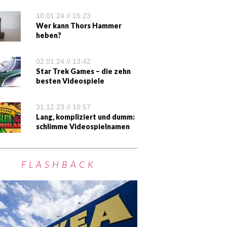
10.01.24 // 15:23
Wer kann Thors Hammer
heben?
02.01.24 // 13:42
Star Trek Games – die zehn
besten Videospiele
31.12.23 // 10:57
Lang, kompliziert und dumm:
schlimme Videospielnamen
FLASHBACK