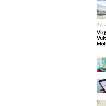
03.1
Virg
Vuit
Möb