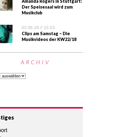
Amanda Rogers in Stuttgart:
Der Speisesaal wird zum
Musikclub
02.06.18 // 15:53
Clips am Samstag – Die
Musikvideos der KW22/18
ARCHIV
tiges
ort