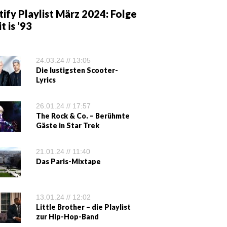
ify Playlist März 2024: Folge
it is ’93
24.03.24 // 13:05
Die lustigsten Scooter-
Lyrics
26.01.24 // 17:57
The Rock & Co. – Berühmte
Gäste in Star Trek
21.01.24 // 11:40
Das Paris-Mixtape
13.01.24 // 12:02
Little Brother – die Playlist
zur Hip-Hop-Band