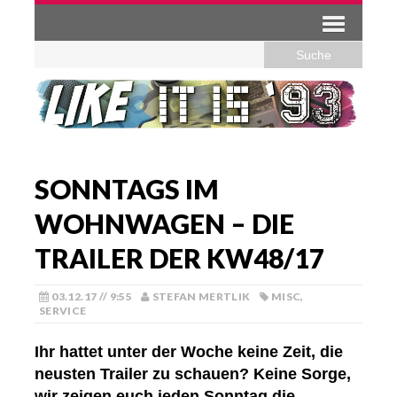
SONNTAGS IM
WOHNWAGEN – DIE
TRAILER DER KW48/17
03.12.17 // 9:55
STEFAN MERTLIK
MISC
,
SERVICE
Ihr hattet unter der Woche keine Zeit, die
neusten Trailer zu schauen? Keine Sorge,
wir zeigen euch jeden Sonntag die