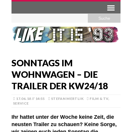
SONNTAGS IM
WOHNWAGEN – DIE
TRAILER DER KW24/18
17.06.18 // 14:55
STEFAN MERTLIK
FILM & TV
,
SERVICE
Ihr hattet unter der Woche keine Zeit, die
neusten Trailer zu schauen? Keine Sorge,
wir zeigen euch jeden Sonntag die