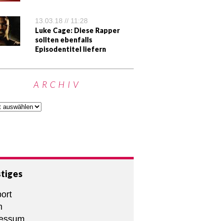
13.03.18 // 11:28
Luke Cage: Diese Rapper
sollten ebenfalls
Episodentitel liefern
ARCHIV
tiges
ort
m
ressum