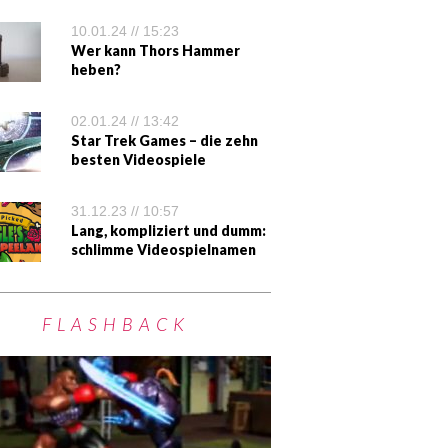
10.01.24 // 15:23
Wer kann Thors Hammer
heben?
02.01.24 // 13:42
Star Trek Games – die zehn
besten Videospiele
31.12.23 // 10:57
Lang, kompliziert und dumm:
schlimme Videospielnamen
FLASHBACK