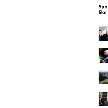
Spot
like 