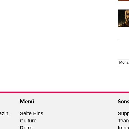
Menü
Sons
azin,
Seite Eins
Supp
Culture
Tea
Retro
Imp