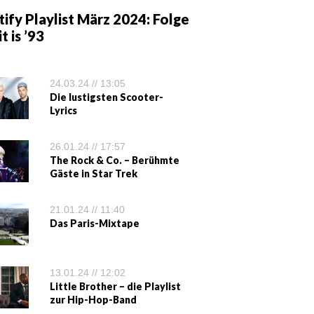
ify Playlist März 2024: Folge
it is ’93
24.03.24 // 13:05
Die lustigsten Scooter-
Lyrics
26.01.24 // 17:57
The Rock & Co. – Berühmte
Gäste in Star Trek
21.01.24 // 11:40
Das Paris-Mixtape
13.01.24 // 12:02
Little Brother – die Playlist
zur Hip-Hop-Band