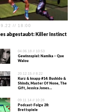
9.22 // 18:00
es abgestaubt: Killer Instinct
04.06.18 // 10:53
Gewinnspiel: Namika – Que
Walou
20.12.15 // 8:22
Kurz & knapp #14: Bushido &
Shindy, Master Of None, The
Gift, Jessica Jones…
09.11.14 // 10:28
Podcast-Folge 28:
Brettspiele