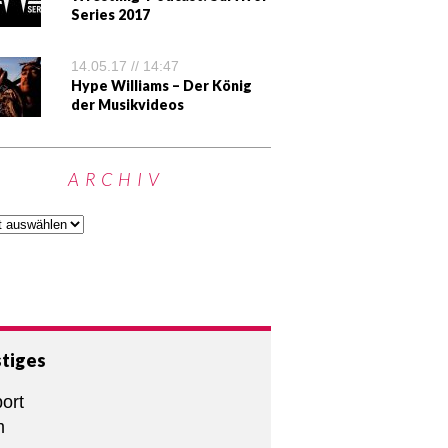
Series 2017
14.05.17 // 14:47
Hype Williams – Der König
der Musikvideos
ARCHIV
tiges
ort
m