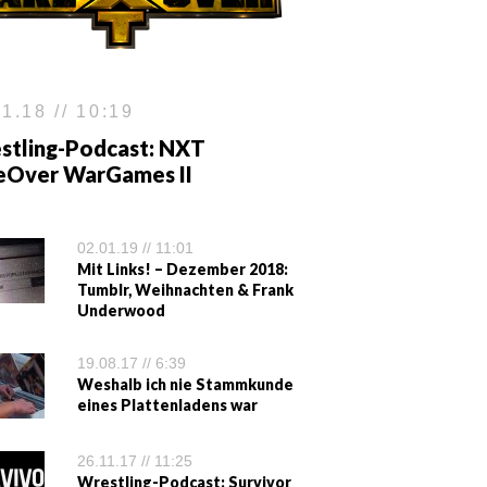
1.18 // 10:19
stling-Podcast: NXT
eOver WarGames II
02.01.19 // 11:01
Mit Links! – Dezember 2018:
Tumblr, Weihnachten & Frank
Underwood
19.08.17 // 6:39
Weshalb ich nie Stammkunde
eines Plattenladens war
26.11.17 // 11:25
Wrestling-Podcast: Survivor