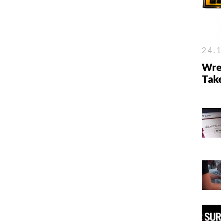
24.1
Wre
Tak