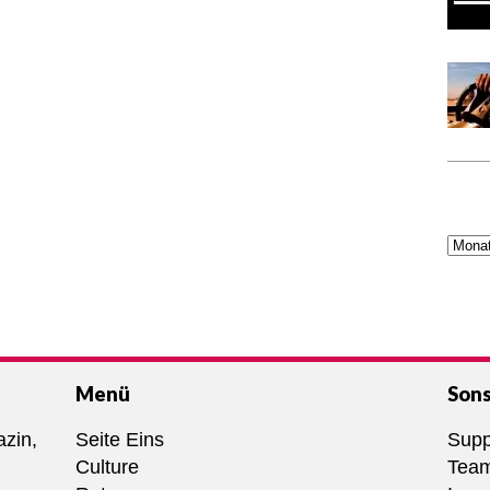
Menü
Sons
azin,
Seite Eins
Supp
Culture
Tea