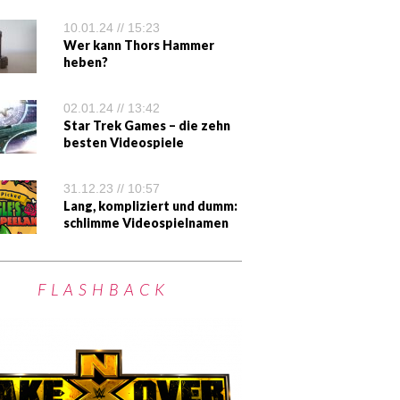
10.01.24 // 15:23
Wer kann Thors Hammer
heben?
02.01.24 // 13:42
Star Trek Games – die zehn
besten Videospiele
31.12.23 // 10:57
Lang, kompliziert und dumm:
schlimme Videospielnamen
FLASHBACK