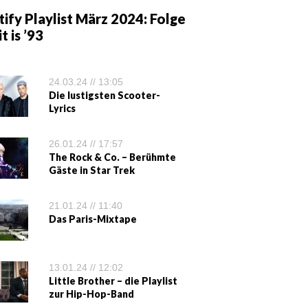
ify Playlist März 2024: Folge
it is ’93
24.03.24 // 13:05
Die lustigsten Scooter-
Lyrics
26.01.24 // 17:57
The Rock & Co. – Berühmte
Gäste in Star Trek
21.01.24 // 11:40
Das Paris-Mixtape
13.01.24 // 12:02
Little Brother – die Playlist
zur Hip-Hop-Band