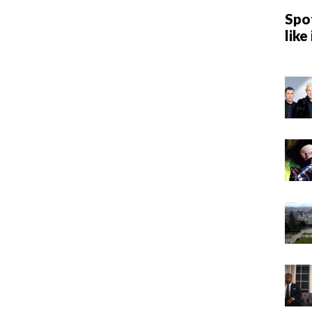
Spot
like 