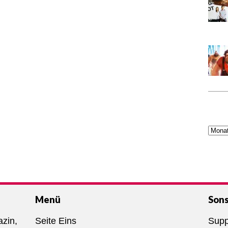
Menü
Sons
azin,
Seite Eins
Supp