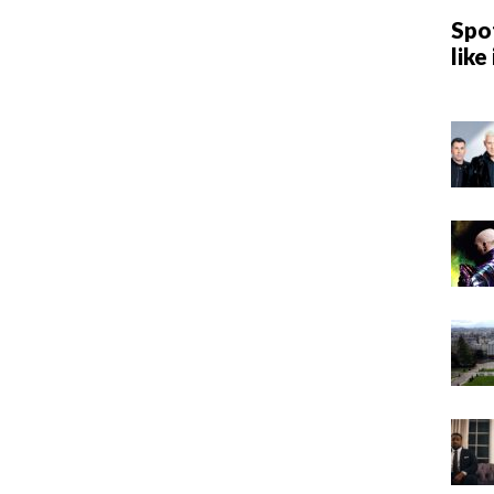
Spot
like 