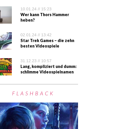
10.01.24 // 15:23
Wer kann Thors Hammer
heben?
02.01.24 // 13:42
Star Trek Games – die zehn
besten Videospiele
31.12.23 // 10:57
Lang, kompliziert und dumm:
schlimme Videospielnamen
FLASHBACK