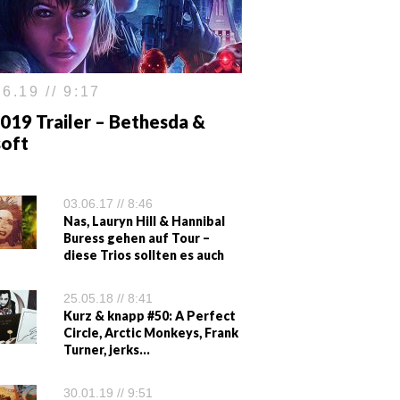
6.19 // 9:17
019 Trailer – Bethesda &
soft
03.06.17 // 8:46
Nas, Lauryn Hill & Hannibal
Buress gehen auf Tour –
diese Trios sollten es auch
25.05.18 // 8:41
Kurz & knapp #50: A Perfect
Circle, Arctic Monkeys, Frank
Turner, jerks…
30.01.19 // 9:51