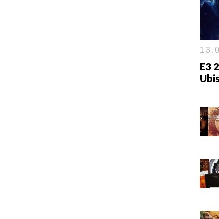
13.0
E3 2
Ubi