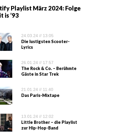
ify Playlist März 2024: Folge
it is ’93
24.03.24 // 13:05
Die lustigsten Scooter-
Lyrics
26.01.24 // 17:57
The Rock & Co. – Berühmte
Gäste in Star Trek
21.01.24 // 11:40
Das Paris-Mixtape
13.01.24 // 12:02
Little Brother – die Playlist
zur Hip-Hop-Band