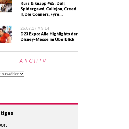
Kurz & knapp #65: Döll,
Spidergawd, Callejon, Creed
II, Die Conners, Fyre…
25.07.17 // 9:14
D23 Expo: Alle Highlights der
Disney-Messe im Überblick
ARCHIV
tiges
ort