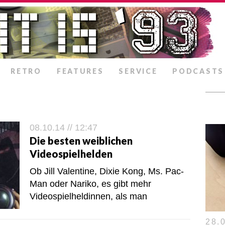
RETRO
FEATURES
SERVICE
PODCASTS
08.10.14 // 12:47
Die besten weiblichen
Videospielhelden
Ob Jill Valentine, Dixie Kong, Ms. Pac-
Man oder Nariko, es gibt mehr
Videospielheldinnen, als man
28.0