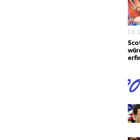
13.1
Sco
wür
erf