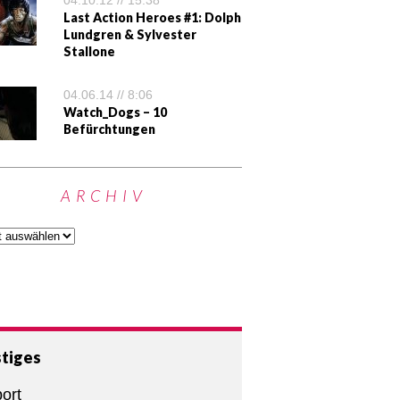
04.10.12 // 15:38
Last Action Heroes #1: Dolph
Lundgren & Sylvester
Stallone
04.06.14 // 8:06
Watch_Dogs – 10
Befürchtungen
ARCHIV
tiges
ort