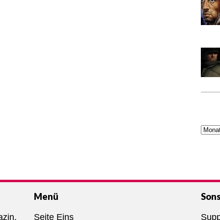
Menü
Sons
azin,
Seite Eins
Supp