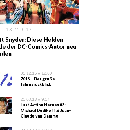
1.18 // 9:17
tt Snyder: Diese Helden
de der DC-Comics-Autor neu
inden
31.12.15 // 12:09
2015 – Der große
Jahresrückblick
21.03.13 // 9:14
Last Action Heroes #3:
Michael Dudikoff & Jean-
Claude van Damme