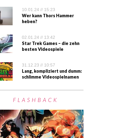
10.01.24 // 15:23
Wer kann Thors Hammer
heben?
02.01.24 // 13:42
Star Trek Games – die zehn
besten Videospiele
31.12.23 // 10:57
Lang, kompliziert und dumm:
schlimme Videospielnamen
FLASHBACK