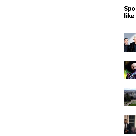
Spot
like 