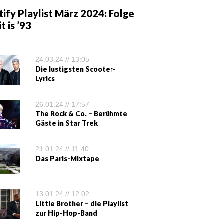
ify Playlist März 2024: Folge
it is ’93
24.03.24 // 13:05
Die lustigsten Scooter-
Lyrics
26.01.24 // 17:57
The Rock & Co. – Berühmte
Gäste in Star Trek
21.01.24 // 11:40
Das Paris-Mixtape
13.01.24 // 12:02
Little Brother – die Playlist
zur Hip-Hop-Band