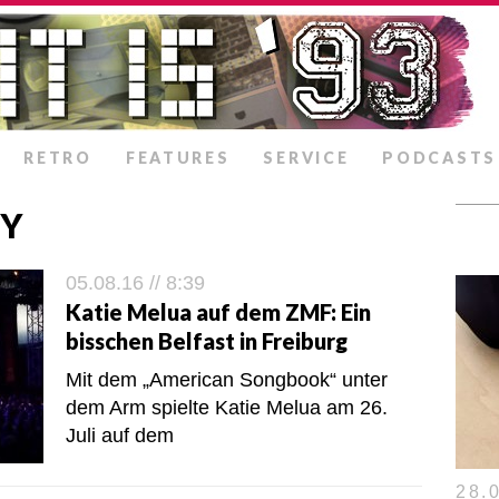
RETRO
FEATURES
SERVICE
PODCASTS
NY
05.08.16 // 8:39
Katie Melua auf dem ZMF: Ein
bisschen Belfast in Freiburg
Mit dem „American Songbook“ unter
dem Arm spielte Katie Melua am 26.
Juli auf dem
28.0